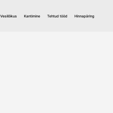
Vesilõikus
Kantimine
Tehtud tööd
Hinnapäring