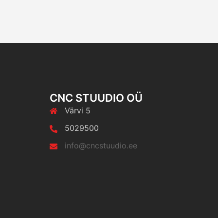
CNC STUUDIO OÜ
Värvi 5
5029500
info@cncstuudio.ee