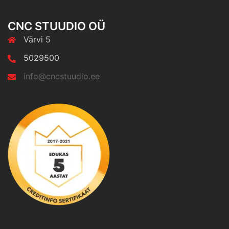
CNC STUUDIO OÜ
Värvi 5
5029500
info@cncstuudio.ee