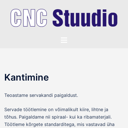
Skip
to
content
Toggle
menu
Kantimine
Teoastame servakandi paigaldust.
Servade töötlemine on võimalikult kiire, lihtne ja
tõhus. Paigaldame nii spiraal- kui ka ribamaterjali.
Töötleme kõrgete standarditega, mis vastavad üha