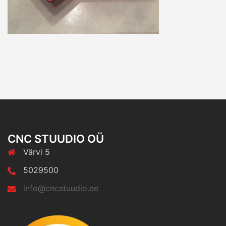
CNC STUUDIO OÜ
Värvi 5
5029500
info@cncstuudio.ee