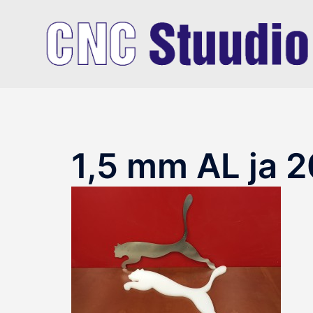
Skip
to
content
1,5 mm AL ja 