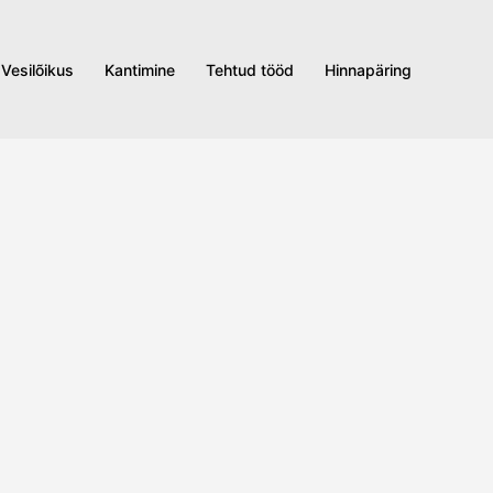
Vesilõikus
Kantimine
Tehtud tööd
Hinnapäring