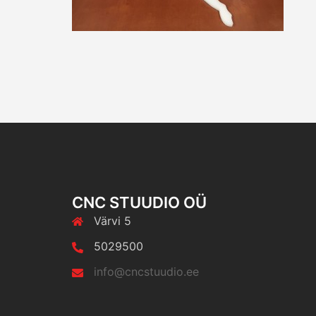
CNC STUUDIO OÜ
Värvi 5
5029500
info@cncstuudio.ee