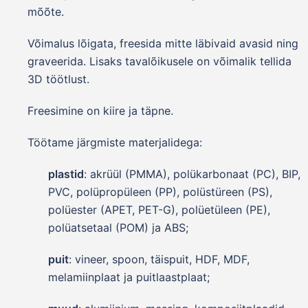
mõõte.
Võimalus lõigata, freesida mitte läbivaid avasid ning
graveerida. Lisaks tavalõikusele on võimalik tellida
3D töötlust.
Freesimine on kiire ja täpne.
Töötame järgmiste materjalidega:
plastid
: akrüül (PMMA), polükarbonaat (PC), BIP,
PVC, polüpropüleen (PP), polüstüreen (PS),
polüester (APET, PET-G), polüetüleen (PE),
polüatsetaal (POM) ja ABS;
puit
: vineer, spoon, täispuit, HDF, MDF,
melamiinplaat ja puitlaastplaat;