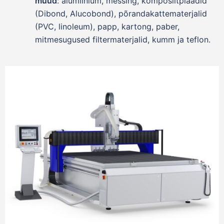
muud
: alumiinium, messing, komposiitplaadid
(Dibond, Alucobond), põrandakattematerjalid
(PVC, linoleum), papp, kartong, paber,
mitmesugused filtermaterjalid, kumm ja teflon.