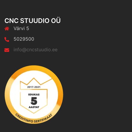
CNC STUUDIO OÜ
Värvi 5
5029500
info@cncstuudio.ee